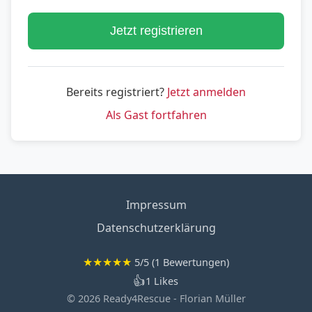
Jetzt registrieren
Bereits registriert?
Jetzt anmelden
Als Gast fortfahren
Impressum
Datenschutzerklärung
★
★
★
★
★
5/5 (1 Bewertungen)
👍
1 Likes
© 2026 Ready4Rescue - Florian Müller