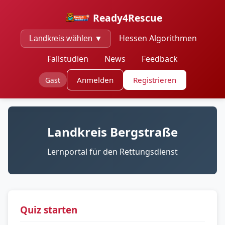
Ready4Rescue
Hessen Algorithmen
Landkreis wählen ▼
Fallstudien
News
Feedback
Anmelden
Registrieren
Gast
Landkreis Bergstraße
Lernportal für den Rettungsdienst
Quiz starten